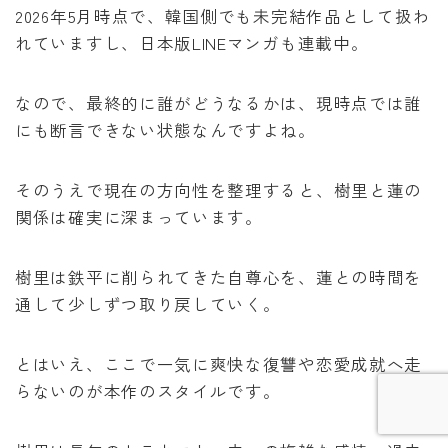
2026年5月時点で、韓国側でも未完結作品として扱わ
れていますし、日本版LINEマンガも連載中。
なので、最終的に誰がどうなるかは、現時点では誰
にも断言できない状態なんですよね。
そのうえで現在の方向性を整理すると、樹里と蓮の
関係は確実に深まっています。
樹里は鉄平に削られてきた自尊心を、蓮との時間を
Follow Me
通して少しずつ取り戻していく。
とはいえ、ここで一気に爽快な復讐や恋愛成就へ走
らないのが本作のスタイルです。