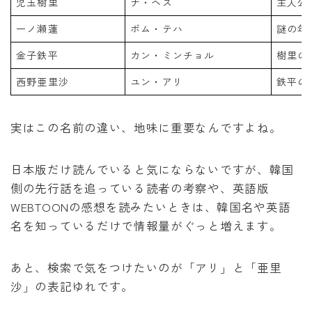
児玉樹里
ナ・ヘス
主人公
一ノ瀬蓮
ボム・テハ
謎の年
金子鉄平
カン・ミンチョル
樹里の
西野亜里沙
ユン・アリ
鉄平の
実はこの名前の違い、地味に重要なんですよね。
日本版だけ読んでいると気にならないですが、韓国
側の先行話を追っている読者の考察や、英語版
WEBTOONの感想を読みたいときは、韓国名や英語
名を知っているだけで情報量がぐっと増えます。
あと、検索で気をつけたいのが「アリ」と「亜里
沙」の表記ゆれです。