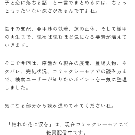
子と恋に落ちる話」と一言でまとめるには、ちょっ
泣いてみろ、乞うてもいい
ともったいない深さがあるんですよね。
ある日お姫様になってしまった件について
鉄平の支配、亜里沙の執着、蓮の正体、そして樹里
の再生まで、読めば読むほど気になる要素が増えて
君に届け
いきます。
幼馴染コンプレックス
そこで今回は、序盤から現在の展開、登場人物、ネ
タバレ、完結状況、コミックシーモアでの読み方ま
春の嵐とモンスター
で、検索ユーザーが知りたいポイントを一気に整理
しました。
気になる部分から読み進めてみてくださいね。
「枯れた花に涙を」は、現在コミックシーモアにて
絶賛配信中です。