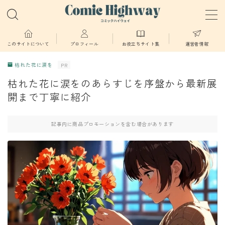
MENU
このサイトについて
プロフィール
お役立ちサイト集
運営者情報
枯れた花に涙を
PR
少年・青年向け
枯れた花に涙をのあらすじを序盤から最新展
開まで丁寧に紹介
少女・女性向け
記事内に商品プロモーションを含む場合があります
TL・BL漫画
異世界物語
漫画
葬送のフリーレン