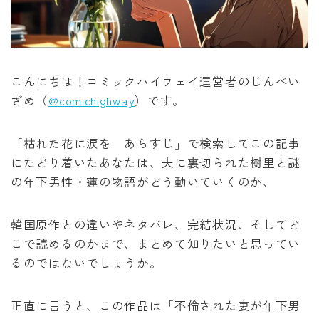
みいちゃんと山田さん
作戦名は純情
こんにちは！コミックハイウェイ運営者のじんべい
枯れた花に涙を
ざめ（
@comichighway
）です。
よくある令嬢転生だと思ったのに
「枯れた花に涙を あらすじ」で検索してこの記事
にたどり着いたあなたは、夫に裏切られた樹里と謎
薬屋のひとりごと
の年下男性・蓮の物語がどう動いていくのか、
黒執事
韓国原作との違いやネタバレ、完結状況、そしてど
こで読めるのかまで、まとめて知りたいと思ってい
俺だけレベルアップな件
るのではないでしょうか。
オフィスの彼女
正直に言うと、この作品は「不倫された妻が年下男