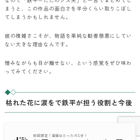
なので「鉄平＝ただのクズ夫」と一言でまとめてし
まうと、この作品の面白さを半分くらい取りこぼし
てしまうかもしれません。
彼の複雑さこそが、物語を単純な勧善懲悪にしてい
ない大きな理由なんです。
憎みながらも目が離せない、という感覚をぜひ味わ
ってみてください。
Follow Me
枯れた花に涙をで鉄平が担う役割と今後
初回限定！登録はたったの1分！