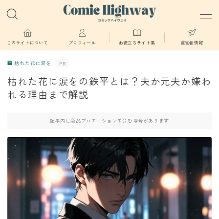
MENU
このサイトについて
プロフィール
お役立ちサイト集
運営者情報
枯れた花に涙を
PR
少年・青年向け
枯れた花に涙をの鉄平とは？夫か元夫か嫌わ
れる理由まで解説
少女・女性向け
記事内に商品プロモーションを含む場合があります
TL・BL漫画
異世界物語
漫画
葬送のフリーレン