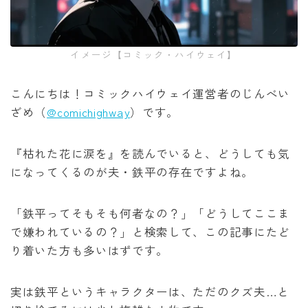
みいちゃんと山田さん
イメージ【コミック・ハイウェイ】
作戦名は純情
こんにちは！コミックハイウェイ運営者のじんべい
枯れた花に涙を
ざめ（
@comichighway
）です。
よくある令嬢転生だと思ったのに
『枯れた花に涙を』を読んでいると、どうしても気
になってくるのが夫・鉄平の存在ですよね。
薬屋のひとりごと
黒執事
「鉄平ってそもそも何者なの？」「どうしてここま
で嫌われているの？」と検索して、この記事にたど
り着いた方も多いはずです。
俺だけレベルアップな件
オフィスの彼女
実は鉄平というキャラクターは、ただのクズ夫…と