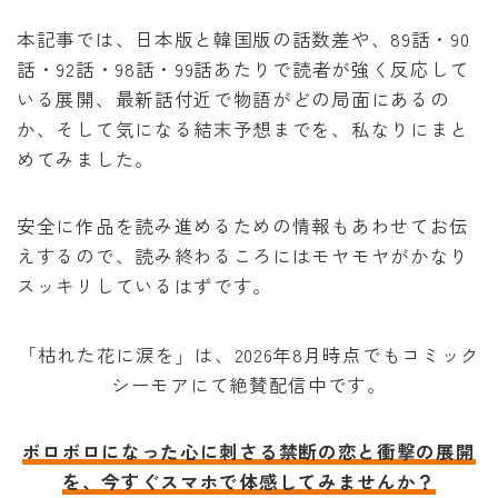
泣いてみろ、乞うてもいい
本記事では、日本版と韓国版の話数差や、89話・90
話・92話・98話・99話あたりで読者が強く反応して
ある日お姫様になってしまった件について
いる展開、最新話付近で物語がどの局面にあるの
か、そして気になる結末予想までを、私なりにまと
君に届け
めてみました。
幼馴染コンプレックス
安全に作品を読み進めるための情報もあわせてお伝
えするので、読み終わるころにはモヤモヤがかなり
春の嵐とモンスター
スッキリしているはずです。
「枯れた花に涙を」は、2026年8月時点でもコミック
シーモアにて絶賛配信中です。
ボロボロになった心に刺さる禁断の恋と衝撃の展開
を、今すぐスマホで体感してみませんか？