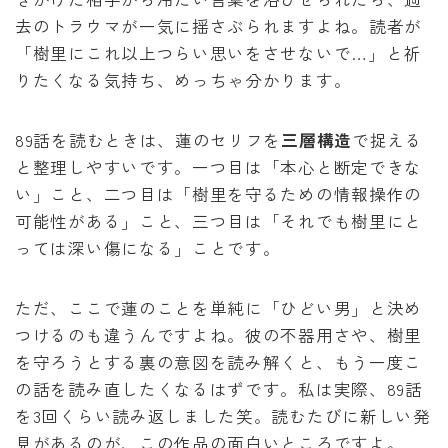
去のトラウマが一気に揺さぶられますよね。読者が
「樹里にこれ以上つらい思いをさせないで…」と祈
りたくなる気持ち、めっちゃ分かります。
89話を読むときは、蓮のセリフを
三層構造
で捉える
と整理しやすいです。一つ目は「本心と断定できな
い」こと、二つ目は「樹里を守るための情報操作の
可能性がある」こと、三つ目は「それでも樹里にと
っては深い傷になる」ことです。
ただ、ここで蓮のことを単純に「ひどい男」と決め
つけるのも違うんですよね。彼の不器用さや、樹里
を守ろうとする裏の意図を読み解くと、もう一度こ
の話を読み直したくなるはずです。私は実際、89話
を3回くらい読み返しました笑。読むたびに新しい発
見があるのが、この作品の面白いところですよ。