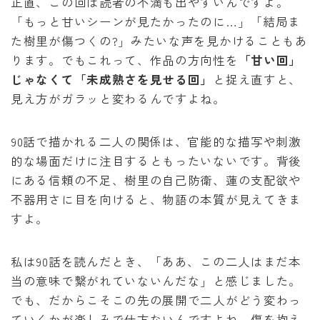
正直、この回は読者の不満も出やすいんですよ。
「もっと甘いシーンが見たかったのに…」「結局ま
た樹里が傷つくの?」みたいな声を見かけることもあ
ります。でもこれって、作品の方向性を
「甘い回」
じゃなくて「未成熟さを見せる回」
と捉え直すと、
見え方がガラッと変わるんですよね。
90話で描かれる二人の関係は、官能的な描写や刺激
的な場面だけに注目するともったいないです。背後
にある信頼の不足、樹里の自己防衛、蓮の支配欲や
不器用さに目を向けると、物語の本質が見えてきま
すよ。
私は90話を読んだとき、「ああ、この二人はまだ本
当の意味で繋がれていないんだな」と感じました。
でも、だからこそこの先の展開で二人がどう変わっ
ていくかが楽しみで仕方ないんですよね。傷を抱え