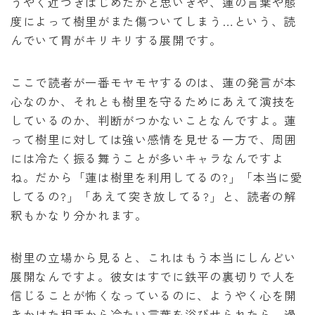
うやく近づきはじめたかと思いきや、蓮の言葉や態
度によって樹里がまた傷ついてしまう…という、読
んでいて胃がキリキリする展開です。
ここで読者が一番モヤモヤするのは、蓮の発言が本
心なのか、それとも樹里を守るためにあえて演技を
しているのか、判断がつかないことなんですよ。蓮
って樹里に対しては強い感情を見せる一方で、周囲
には冷たく振る舞うことが多いキャラなんですよ
ね。だから「蓮は樹里を利用してるの?」「本当に愛
してるの?」「あえて突き放してる?」と、読者の解
釈もかなり分かれます。
樹里の立場から見ると、これはもう本当にしんどい
展開なんですよ。彼女はすでに鉄平の裏切りで人を
信じることが怖くなっているのに、ようやく心を開
きかけた相手から冷たい言葉を浴びせられたら、過