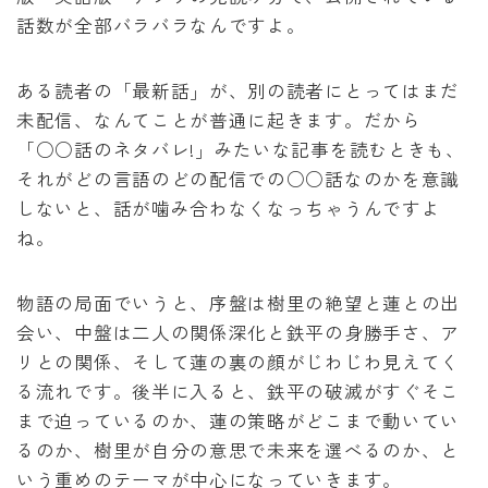
話数が全部バラバラなんですよ。
ある読者の「最新話」が、別の読者にとってはまだ
未配信、なんてことが普通に起きます。だから
「○○話のネタバレ!」みたいな記事を読むときも、
それがどの言語のどの配信での○○話なのかを意識
しないと、話が噛み合わなくなっちゃうんですよ
ね。
物語の局面でいうと、序盤は樹里の絶望と蓮との出
会い、中盤は二人の関係深化と鉄平の身勝手さ、ア
リとの関係、そして蓮の裏の顔がじわじわ見えてく
る流れです。後半に入ると、鉄平の破滅がすぐそこ
まで迫っているのか、蓮の策略がどこまで動いてい
るのか、樹里が自分の意思で未来を選べるのか、と
いう重めのテーマが中心になっていきます。