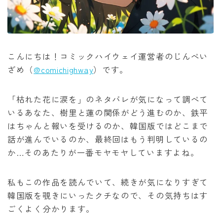
みいちゃんと山田さん
作戦名は純情
こんにちは！コミックハイウェイ運営者のじんべい
枯れた花に涙を
ざめ（
@comichighway
）です。
よくある令嬢転生だと思ったのに
「枯れた花に涙を」のネタバレが気になって調べて
いるあなた、樹里と蓮の関係がどう進むのか、鉄平
薬屋のひとりごと
はちゃんと報いを受けるのか、韓国版ではどこまで
話が進んでいるのか、最終回はもう判明しているの
黒執事
か…そのあたりが一番モヤモヤしていますよね。
俺だけレベルアップな件
私もこの作品を読んでいて、続きが気になりすぎて
韓国版を覗きにいったクチなので、その気持ちはす
オフィスの彼女
ごくよく分かります。