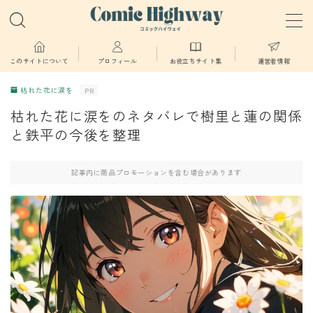
MENU
このサイトについて
プロフィール
お役立ちサイト集
運営者情報
枯れた花に涙を
PR
少年・青年向け
枯れた花に涙をのネタバレで樹里と蓮の関係
と鉄平の今後を整理
少女・女性向け
記事内に商品プロモーションを含む場合があります
TL・BL漫画
異世界物語
漫画
葬送のフリーレン