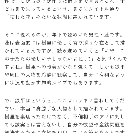
性で、しかも鉄平が作った借金まで背負わされ、子
どもまで失っているという、まさにタイトル通り
「枯れた花」みたいな状態に置かれています。
そこに現れるのが、年下で謎めいた男性・蓮です。
蓮は表面的には樹里に優しく寄り添う存在として描
かれているんですが、読み進めていくと「いや、こ
の子ただの優しい子じゃないよね…?」と気づくんで
すよね。樹里への執着がかなり強くて、しかも鉄平
や周囲の人物を冷静に観察して、自分に有利なよう
に状況を動かす知略タイプでもあります。
で、鉄平はというと…ここはハッキリ言わせてくだ
さい、本当に身勝手な人物として描かれています。
樹里を裏切っただけでなく、不倫相手のアリに対し
ても誠実とは言えないし、自分の欲望や金銭問題を
解決するために女性を利用している節があるんです