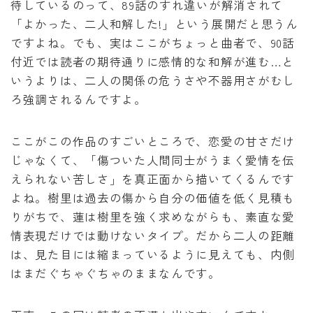
待しているのって、89話のすれ違いが解消されて
「よかった、二人和解した!」という展開だと思うん
ですよね。でも、実はここがちょっと曲者で、90話
付近では読者の期待通りに感情的な和解が進む…と
いうよりは、二人の関係の危うさや不器用さがむし
ろ強調されるんですよ。
ここがこの作品のすごいところで、恋愛の甘さだけ
じゃなくて、「傷ついた人間同士がうまく愛情を伝
えられない苦しさ」を真正面から描いてくるんです
よね。樹里は過去の傷から自分の価値を低く見積も
りがちで、蓮は樹里を強く求めながらも、素直な愛
情表現だけでは動けないタイプ。だから二人の距離
は、見た目には縮まっているように見えても、内側
はまだぐちゃぐちゃのままなんです。