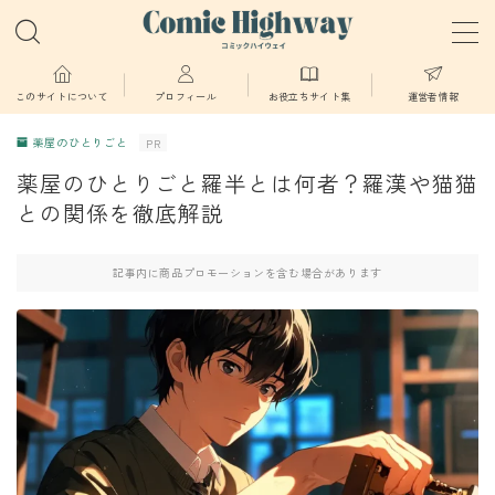
MENU
このサイトについて
プロフィール
お役立ちサイト集
運営者情報
薬屋のひとりごと
PR
少年・青年向け
薬屋のひとりごと羅半とは何者？羅漢や猫猫
との関係を徹底解説
少女・女性向け
記事内に商品プロモーションを含む場合があります
TL・BL漫画
異世界物語
漫画
葬送のフリーレン