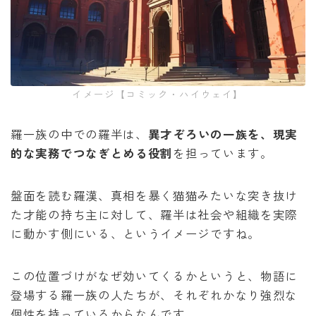
イメージ【コミック・ハイウェイ】
羅一族の中での羅半は、
異才ぞろいの一族を、現実
的な実務でつなぎとめる役割
を担っています。
盤面を読む羅漢、真相を暴く猫猫みたいな突き抜け
た才能の持ち主に対して、羅半は社会や組織を実際
に動かす側にいる、というイメージですね。
この位置づけがなぜ効いてくるかというと、物語に
登場する羅一族の人たちが、それぞれかなり強烈な
個性を持っているからなんです。