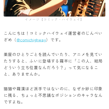
みいちゃんと山田さん
イメージ【コミック・ハイウェイ】
作戦名は純情
こんにちは！コミックハイウェイ運営者のじんべい
枯れた花に涙を
ざめ（
@comichighway
）です。
よくある令嬢転生だと思ったのに
薬屋のひとりごとを読んでいたり、アニメを見てい
たりすると、ふいに登場する羅半に「この人、結局
薬屋のひとりごと
どういう立ち位置なんだろう？」って気になるこ
と、ありませんか。
黒執事
猫猫や羅漢ほど派手ではないのに、なぜか妙に印象
俺だけレベルアップな件
に残る、ちょっと不思議なポジションのキャラなん
ですよね。
オフィスの彼女