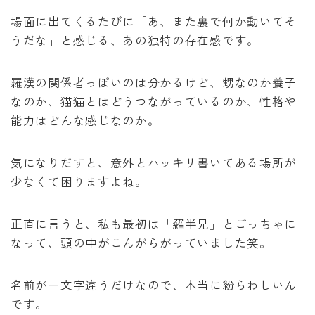
泣いてみろ、乞うてもいい
場面に出てくるたびに「あ、また裏で何か動いてそ
うだな」と感じる、あの独特の存在感です。
ある日お姫様になってしまった件について
羅漢の関係者っぽいのは分かるけど、甥なのか養子
君に届け
なのか、猫猫とはどうつながっているのか、性格や
能力はどんな感じなのか。
幼馴染コンプレックス
気になりだすと、意外とハッキリ書いてある場所が
春の嵐とモンスター
少なくて困りますよね。
正直に言うと、私も最初は「羅半兄」とごっちゃに
なって、頭の中がこんがらがっていました笑。
名前が一文字違うだけなので、本当に紛らわしいん
です。