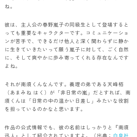
ね。
彼は、主人公の春野嵐子の同級生として登場すると
っても重要なキャラクターです。コミュニケーショ
ンが苦手で、できるだけ他人と深く関わらずに静か
に生きていきたいって願う嵐子に対して、ごく自然
に、そして爽やかに歩み寄ってくれる存在なんです
よね。
それが南須くんなんです。義理の弟である天峰栢
（あまみね はく）が「非日常の嵐」だとすれば、南
須くんは「日常の中の温かい日差し」みたいな役割
を担っているのかなと思います。
作品の公式情報でも、彼の名前はしっかりと『南須
迅人』として紹介されていますよ。（出典：
白泉社