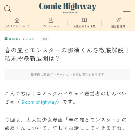
MENU
このサイトについて
プロフィール
お役立ちサイト集
運営者情報
春の嵐とモンスター
PR
少年・青年向け
春の嵐とモンスターの那須くんを徹底解説！
結末や最新展開は？
少女・女性向け
記事内に商品プロモーションを含む場合があります
TL・BL漫画
異世界物語
こんにちは！コミックハイウェイ運営者のじんべい
ざめ（
@comichighway
）です。
漫画
今回は、大人気少女漫画『春の嵐とモンスター』の
葬送のフリーレン
那須くんについて、詳しくお話ししていきますね。