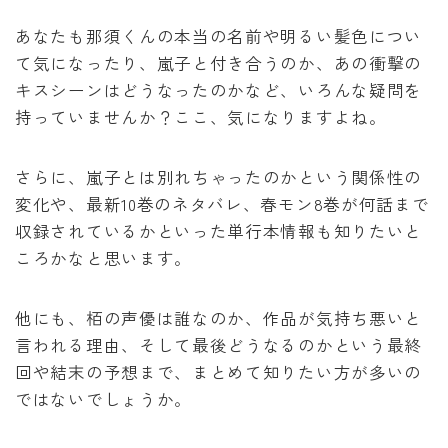
みいちゃんと山田さん
あなたも那須くんの本当の名前や明るい髪色につい
て気になったり、嵐子と付き合うのか、あの衝撃の
作戦名は純情
キスシーンはどうなったのかなど、いろんな疑問を
持っていませんか？ここ、気になりますよね。
枯れた花に涙を
さらに、嵐子とは別れちゃったのかという関係性の
よくある令嬢転生だと思ったのに
変化や、最新10巻のネタバレ、春モン8巻が何話まで
収録されているかといった単行本情報も知りたいと
薬屋のひとりごと
ころかなと思います。
黒執事
他にも、栢の声優は誰なのか、作品が気持ち悪いと
言われる理由、そして最後どうなるのかという最終
俺だけレベルアップな件
回や結末の予想まで、まとめて知りたい方が多いの
ではないでしょうか。
オフィスの彼女