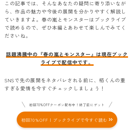
この記事では、そんなあなたの疑問に寄り添いなが
泣いてみろ、乞うてもいい
ら、作品の魅力や今後の展開を分かりやすく解説し
ていきますよ。春の嵐とモンスターはブックライブ
ある日お姫様になってしまった件について
で読めるので、ぜひ本編とあわせて楽しんでみてく
ださいね。
君に届け
話題沸騰中の『春の嵐とモンスター』は現在ブック
幼馴染コンプレックス
ライブで配信中です。
春の嵐とモンスター
SNSで先の展開をネタバレされる前に、栢くんの重
すぎる愛情を今すぐチェックしましょう！
初回70%OFFクーポン配布中！終了前にゲット
初回70%OFF！ブックライブで今すぐ読む