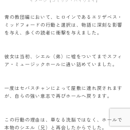
イメージ【コミック・ハイウェイ】
青の教団編において、ヒロインであるエリザベス・
ミッドフォードの行動と選択は、物語に深刻な影響
を与え、多くの読者に衝撃を与えました。
彼女は当初、シエル（弟）に嘘をついてまでスフィ
ア・ミュージックホールに通い詰めていました。
Follow Me
一度はセバスチャンによって屋敷に連れ戻されます
が、自らの強い意志で再びホールへ戻ります。
この行動の理由は、単なる洗脳ではなく、ホールで
本物のシエル（兄）と再会したからでした。