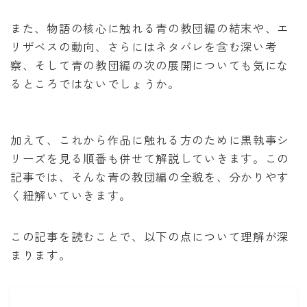
泣いてみろ、乞うてもいい
また、物語の核心に触れる青の教団編の結末や、エ
リザベスの動向、さらにはネタバレを含む深い考
ある日お姫様になってしまった件について
察、そして青の教団編の次の展開についても気にな
るところではないでしょうか。
君に届け
幼馴染コンプレックス
加えて、これから作品に触れる方のために黒執事シ
リーズを見る順番も併せて解説していきます。この
春の嵐とモンスター
記事では、そんな青の教団編の全貌を、分かりやす
く紐解いていきます。
この記事を読むことで、以下の点について理解が深
まります。