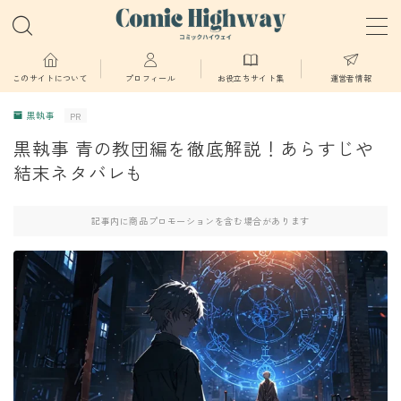
MENU
このサイトについて
プロフィール
お役立ちサイト集
運営者情報
黒執事
PR
少年・青年向け
黒執事 青の教団編を徹底解説！あらすじや
結末ネタバレも
少女・女性向け
記事内に商品プロモーションを含む場合があります
TL・BL漫画
異世界物語
漫画
葬送のフリーレン