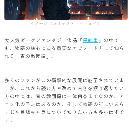
みいちゃんと山田さん
イメージ【コミック・ハイウェイ】
作戦名は純情
大人気ダークファンタジー作品『
黒執事
』の中で
枯れた花に涙を
も、物語の核心に迫る重要なエピソードとして知ら
れる「青の教団編」。
よくある令嬢転生だと思ったのに
薬屋のひとりごと
多くのファンがこの衝撃的な展開に魅了されていま
すが、これから読む方や改めて内容を振り返りたい
黒執事
方の中には、青の教団編は一体何巻までなのか、ア
ニメ化の予定はあるのか、そして物語の詳しいあら
俺だけレベルアップな件
すじや登場キャラについて知りたい方も多いはずで
す。
オフィスの彼女