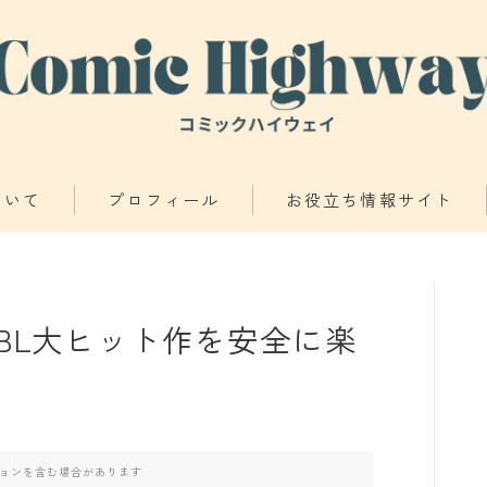
ついて
プロフィール
お役立ち情報サイト
少年・青年向け
少女・女性向け
【BL大ヒット作を安全に楽
TL・BL漫画
異世界物語
ョンを含む場合があります
漫画