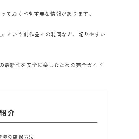
俺だけレベルアップな件
、知っておくべき重要な情報があります。
オフィスの彼女
人』という別作品との混同など、陥りやすい
泣いてみろ、乞うてもいい
ある日お姫様になってしまった件につい
a先生の最新作を安全に楽しむための完全ガイド
て
君に届け
幼馴染コンプレックス
紹介
春の嵐とモンスター
環境の確保方法