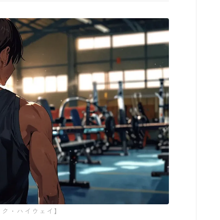
葬送のフリーレン
みいちゃんと山田さん
作戦名は純情
枯れた花に涙を
よくある令嬢転生だと思ったのに
薬屋のひとりごと
黒執事
ック・ハイウェイ】