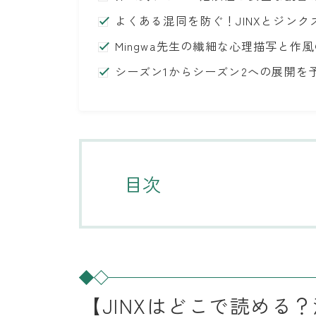
よくある混同を防ぐ！JINXとジン
Mingwa先生の繊細な心理描写と作
シーズン1からシーズン2への展開を
目次
【JINXはどこで読める