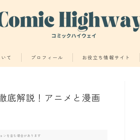
ついて
プロフィール
お役立ち情報サイト
少年・青年向け
少女・女性向け
徹底解説！アニメと漫画
TL・BL漫画
異世界物語
ョンを含む場合があります
漫画