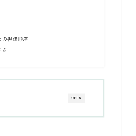
めの視聴順序
白さ
OPEN