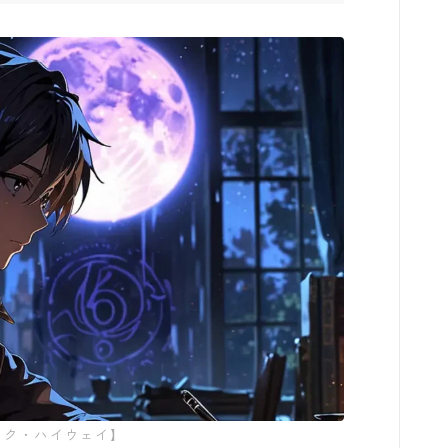
葬送のフリーレン
みいちゃんと山田さん
作戦名は純情
枯れた花に涙を
よくある令嬢転生だと思ったのに
薬屋のひとりごと
黒執事
ック・ハイウェイ】