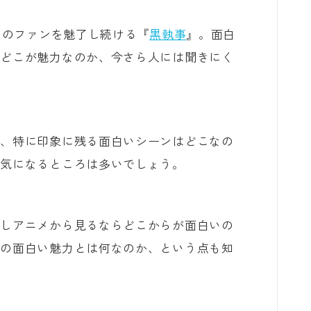
俺だけレベルアップな件
くのファンを魅了し続ける『
黒執事
』。面白
にどこが魅力なのか、今さら人には聞きにく
オフィスの彼女
。
泣いてみろ、乞うてもいい
か、特に印象に残る面白いシーンはどこなの
ある日お姫様になってしまった件につい
て
、気になるところは多いでしょう。
君に届け
もしアニメから見るならどこからが面白いの
幼馴染コンプレックス
ンの面白い魅力とは何なのか、という点も知
春の嵐とモンスター