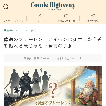
MENU
このサイトについて
プロフィール
お役立ちサイト集
運営者情報
葬送のフリーレン
PR
少年・青年向け
葬送のフリーレン｜アイゼンは死亡した？斧
を振れる歳じゃない発言の真意
少女・女性向け
記事内に商品プロモーションを含む場合があります
TL・BL漫画
異世界物語
漫画
葬送のフリーレン