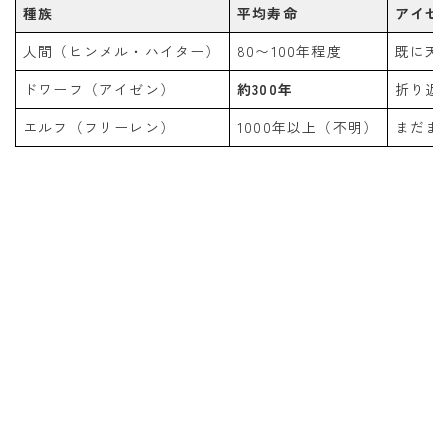
種族
平均寿命
アイゼ
人間（ヒンメル・ハイター）
80〜100年程度
既に天
ドワーフ（アイゼン）
約300年
折り返
エルフ（フリーレン）
1000年以上（不明）
まだま