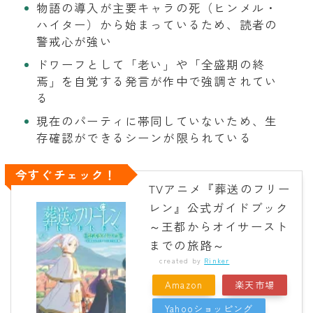
物語の導入が主要キャラの死（ヒンメル・
ハイター）から始まっているため、読者の
警戒心が強い
ドワーフとして「老い」や「全盛期の終
焉」を自覚する発言が作中で強調されてい
る
現在のパーティに帯同していないため、生
存確認ができるシーンが限られている
今すぐチェック！
TVアニメ『葬送のフリー
レン』公式ガイドブック
～王都からオイサースト
までの旅路～
created by
Rinker
Amazon
楽天市場
Yahooショッピング