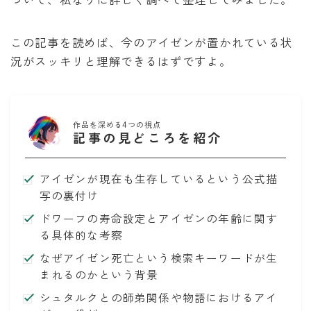
泣いてみろ、乞うてもいい
この記事を読めば、今のアイゼンが置かれている状
ある日お姫様になってしまった件について
況がスッキリと理解できるはずですよ。
君に届け
作品を深める4つの視点
幼馴染コンプレックス
記事の見どころを紹介
春の嵐とモンスター
アイゼンが現在も生存しているという公式描
写の裏付け
ドワーフの寿命設定とアイゼンの年齢に関す
る具体的な考察
なぜアイゼン死亡という検索キーワードが生
まれるのかという背景
シュタルクとの師弟関係や物語におけるアイ