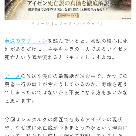
みいちゃんと山田さん
イメージ【コミック・ハイウェイ】
作戦名は純情
葬送のフリーレン
を読んでいると、物語の核心に死
枯れた花に涙を
別があるだけに、主要キャラの一人であるアイゼン
死亡という噂が流れるとドキッとしますよね。
よくある令嬢転生だと思ったのに
アニメ
の放送や漫画の最新話が進む中で、かつての
薬屋のひとりごと
勇者一行の戦士が今どうしているのか、寿命を迎え
てしまったのではないかと不安になる方も多いかな
黒執事
と思います。
俺だけレベルアップな件
今回はシュタルクの師匠でもあるアイゼンの現状
や、なぜ彼に死亡説がつきまとうのかという理由に
オフィスの彼女
ついて、私なりに詳しく調べて整理してみました。