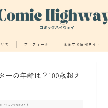
ついて
プロフィール
お役立ち情報サイト
少年・青年向け
少女・女性向け
ーの年齢は？100歳超え
TL・BL漫画
異世界物語
ョンを含む場合があります
漫画