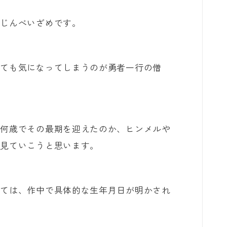
俺だけレベルアップな件
のじんべいざめです。
オフィスの彼女
しても気になってしまうのが勇者一行の僧
泣いてみろ、乞うてもいい
ある日お姫様になってしまった件につい
て
体何歳でその最期を迎えたのか、ヒンメルや
君に届け
く見ていこうと思います。
幼馴染コンプレックス
いては、作中で具体的な生年月日が明かされ
春の嵐とモンスター