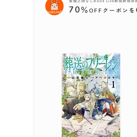
金額上限なしBook Live新規新規
70
％
OFFクーポンを