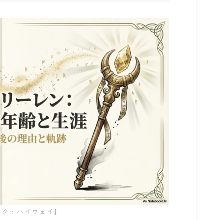
葬送のフリーレン
みいちゃんと山田さん
作戦名は純情
枯れた花に涙を
よくある令嬢転生だと思ったのに
薬屋のひとりごと
黒執事
ック・ハイウェイ】