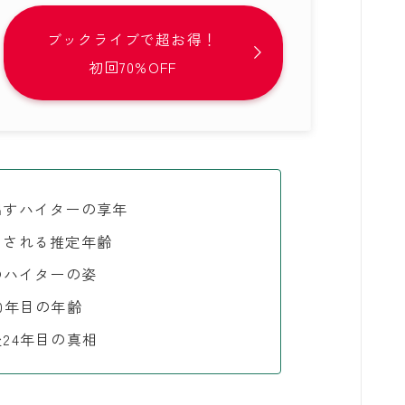
ブックライブで超お得！
初回70%OFF
出すハイターの享年
とされる推定年齢
のハイターの姿
0年目の年齢
24年目の真相