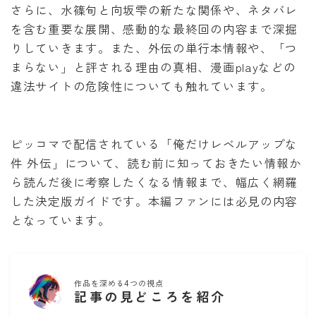
さらに、水篠旬と向坂雫の新たな関係や、ネタバレ
泣いてみろ、乞うてもいい
を含む重要な展開、感動的な最終回の内容まで深掘
りしていきます。また、外伝の単行本情報や、「つ
ある日お姫様になってしまった件について
まらない」と評される理由の真相、漫画playなどの
違法サイトの危険性についても触れています。
君に届け
幼馴染コンプレックス
ピッコマで配信されている「俺だけレベルアップな
件 外伝」について、読む前に知っておきたい情報か
春の嵐とモンスター
ら読んだ後に考察したくなる情報まで、幅広く網羅
した決定版ガイドです。本編ファンには必見の内容
となっています。
作品を深める4つの視点
記事の見どころを紹介