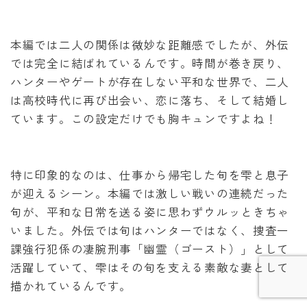
本編では二人の関係は微妙な距離感でしたが、外伝
では完全に結ばれているんです。時間が巻き戻り、
ハンターやゲートが存在しない平和な世界で、二人
は高校時代に再び出会い、恋に落ち、そして結婚し
ています。この設定だけでも胸キュンですよね！
特に印象的なのは、仕事から帰宅した旬を雫と息子
が迎えるシーン。本編では激しい戦いの連続だった
Follow Me
旬が、平和な日常を送る姿に思わずウルッときちゃ
いました。外伝では旬はハンターではなく、捜査一
課強行犯係の凄腕刑事「幽霊（ゴースト）」として
活躍していて、雫はその旬を支える素敵な妻として
描かれているんです。