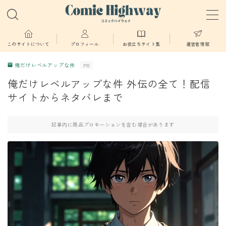
MENU
このサイトについて
プロフィール
お役立ちサイト集
運営者情報
俺だけレベルアップな件
PR
少年・青年向け
俺だけレベルアップな件 外伝の全て！配信
サイトからネタバレまで
少女・女性向け
記事内に商品プロモーションを含む場合があります
TL・BL漫画
異世界物語
漫画
葬送のフリーレン