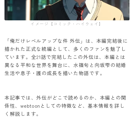
みいちゃんと山田さん
イメージ【コミック・ハイウェイ】
作戦名は純情
「俺だけレベルアップな件 外伝」は、本編完結後に
枯れた花に涙を
描かれた正式な続編として、多くのファンを魅了し
ています。全21話で完結したこの外伝は、本編とは
よくある令嬢転生だと思ったのに
異なる平和な世界を舞台に、水篠旬と向坂雫の結婚
生活や息子・護の成長を描いた物語です。
薬屋のひとりごと
黒執事
本記事では、外伝がどこで読めるのか、本編との関
係性、webtoonとしての特徴など、基本情報を詳し
俺だけレベルアップな件
く解説します。
オフィスの彼女