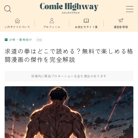
MENU
このサイトについて
プロフィール
お役立ちサイト集
運営者情報
少年・青年向け
PR
少年・青年向け
求道の拳はどこで読める？無料で楽しめる格
闘漫画の傑作を完全解説
少女・女性向け
記事内に商品プロモーションを含む場合があります
TL・BL漫画
異世界物語
漫画
葬送のフリーレン