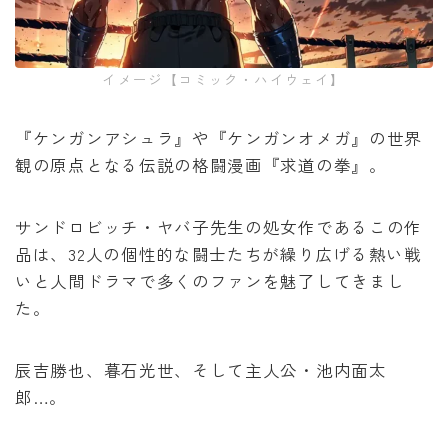
みいちゃんと山田さん
イメージ【コミック・ハイウェイ】
作戦名は純情
『ケンガンアシュラ』や『ケンガンオメガ』の世界
枯れた花に涙を
観の原点となる伝説の格闘漫画『求道の拳』。
よくある令嬢転生だと思ったのに
サンドロビッチ・ヤバ子先生の処女作であるこの作
薬屋のひとりごと
品は、32人の個性的な闘士たちが繰り広げる熱い戦
いと人間ドラマで多くのファンを魅了してきまし
た。
黒執事
俺だけレベルアップな件
辰吉勝也、暮石光世、そして主人公・池内面太
郎…。
オフィスの彼女