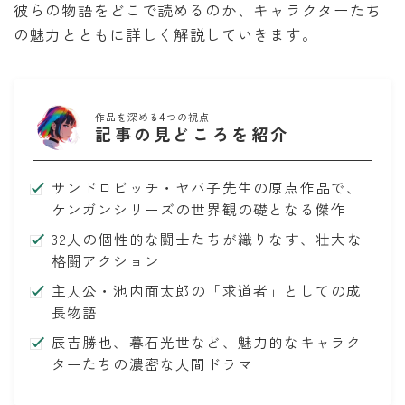
彼らの物語をどこで読めるのか、キャラクターたち
泣いてみろ、乞うてもいい
の魅力とともに詳しく解説していきます。
ある日お姫様になってしまった件について
作品を深める4つの視点
君に届け
記事の見どころを紹介
幼馴染コンプレックス
サンドロビッチ・ヤバ子先生の原点作品で、
ケンガンシリーズの世界観の礎となる傑作
春の嵐とモンスター
32人の個性的な闘士たちが織りなす、壮大な
格闘アクション
主人公・池内面太郎の「求道者」としての成
長物語
辰吉勝也、暮石光世など、魅力的なキャラク
ターたちの濃密な人間ドラマ