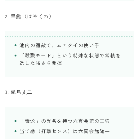
2. 早鍬（はやくわ）
池内の宿敵で、ムエタイの使い手
「殺戮モード」という特殊な状態で常軌を
逸した強さを発揮
3. 成島丈二
「毒蛇」の異名を持つ六真会館の三強
当て勘（打撃センス）は六真会館随一