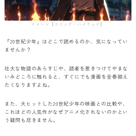
みいちゃんと山田さん
イメージ【コミック・ハイウェイ】
作戦名は純情
『20世紀少年』はどこで読めるのか、気になってい
枯れた花に涙を
ませんか？
よくある令嬢転生だと思ったのに
壮大な物語のあらすじや、読者を惹きつけてやまな
いみどころに触れると、すぐにでも漫画を全巻揃え
薬屋のひとりごと
たくなりますよね。
黒執事
また、大ヒットした20世紀少年の映画との比較や、
俺だけレベルアップな件
これほどの人気作がなぜアニメ化されないのかとい
う疑問も尽きません。
オフィスの彼女