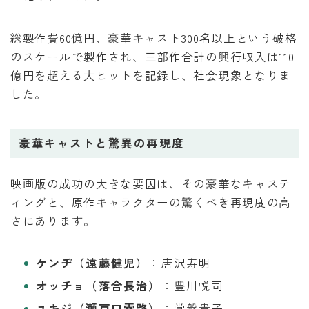
総製作費60億円、豪華キャスト300名以上という破格
のスケールで製作され、三部作合計の興行収入は110
億円を超える大ヒットを記録し、社会現象となりま
した。
豪華キャストと驚異の再現度
映画版の成功の大きな要因は、その豪華なキャステ
ィングと、原作キャラクターの驚くべき再現度の高
さにあります。
ケンヂ（遠藤健児）
：唐沢寿明
オッチョ（落合長治）
：豊川悦司
ユキジ（瀬戸口雪路）
：常盤貴子