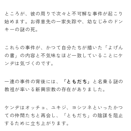
ところが、彼の周りで次々と不可解な事件が起こり
始めます。お得意先の一家失踪や、幼なじみのドン
キーの謎の死。
これらの事件が、かつて自分たちが描いた「よげん
の書」の内容と不気味なほど一致していることにケ
ンヂは気づくのです。
一連の事件の背後には、
「ともだち」
と名乗る謎の
教祖が率いる新興宗教の存在がありました。
ケンヂはオッチョ、ユキジ、ヨシツネといったかつ
ての仲間たちと再会し、「ともだち」の陰謀を阻止
するために立ち上がります。