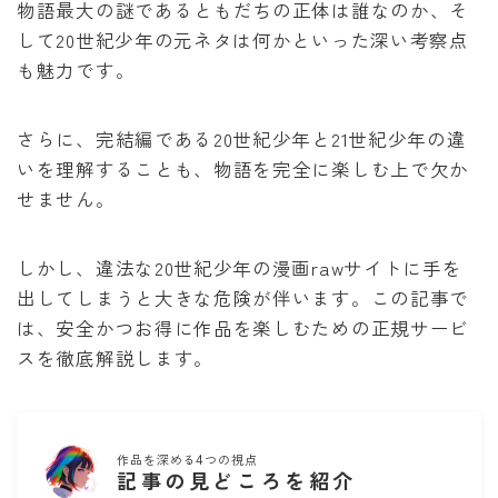
物語最大の謎であるともだちの正体は誰なのか、そ
泣いてみろ、乞うてもいい
して20世紀少年の元ネタは何かといった深い考察点
も魅力です。
ある日お姫様になってしまった件について
さらに、完結編である20世紀少年と21世紀少年の違
君に届け
いを理解することも、物語を完全に楽しむ上で欠か
せません。
幼馴染コンプレックス
しかし、違法な20世紀少年の漫画rawサイトに手を
春の嵐とモンスター
出してしまうと大きな危険が伴います。この記事で
は、安全かつお得に作品を楽しむための正規サービ
スを徹底解説します。
作品を深める4つの視点
記事の見どころを紹介