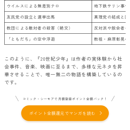
ウイルスによる無差別テロ
地下鉄サリン事件
友民党の設立と選挙出馬
真理党の結成と国
教団による敵対者の殺害（絶交）
反対派や脱会者へ
「ともだち」の空中浮遊
教祖・麻原彰晃の
このように、『20世紀少年』は作者の実体験から社
会事件、音楽、映画に至るまで、多様な元ネタを昇
華させることで、唯一無二の物語を構築しているの
です。
コミック・シーモアで月額登録ポイント全額バック！
ポイント全額還元でマンガを読む