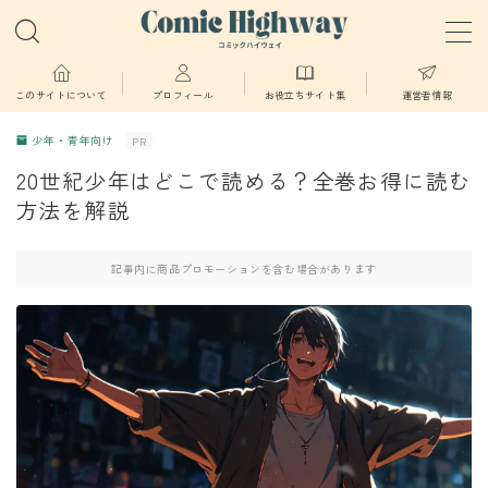
MENU
このサイトについて
プロフィール
お役立ちサイト集
運営者情報
少年・青年向け
PR
少年・青年向け
20世紀少年はどこで読める？全巻お得に読む
方法を解説
少女・女性向け
記事内に商品プロモーションを含む場合があります
TL・BL漫画
異世界物語
漫画
葬送のフリーレン