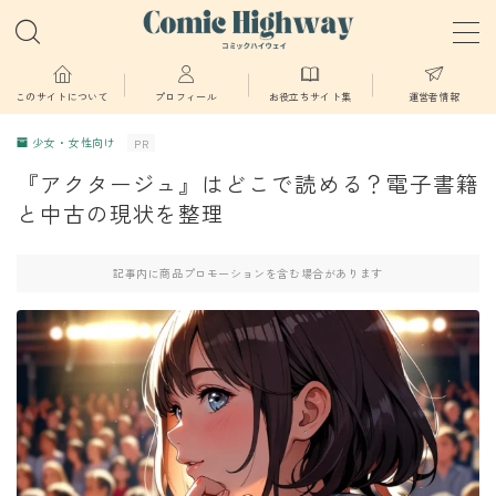
MENU
このサイトについて
プロフィール
お役立ちサイト集
運営者情報
少女・女性向け
PR
少年・青年向け
『アクタージュ』はどこで読める？電子書籍
と中古の現状を整理
少女・女性向け
記事内に商品プロモーションを含む場合があります
TL・BL漫画
異世界物語
漫画
葬送のフリーレン