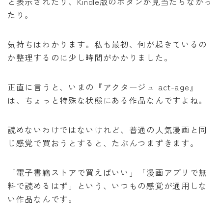
と表示されたり、Kindle版のボタンが見当たらなかっ
泣いてみろ、乞うてもいい
たり。
ある日お姫様になってしまった件について
気持ちはわかります。私も最初、何が起きているの
か整理するのに少し時間がかかりました。
君に届け
正直に言うと、いまの『アクタージュ act-age』
幼馴染コンプレックス
は、ちょっと特殊な状態にある作品なんですよね。
春の嵐とモンスター
読めないわけではないけれど、普通の人気漫画と同
じ感覚で買おうとすると、たぶんつまずきます。
「電子書籍ストアで買えばいい」「漫画アプリで無
料で読めるはず」という、いつもの感覚が通用しな
い作品なんです。